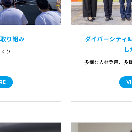
の取り組み
ダイバーシティ
し
づくり
多様な人材登用、多
RE
V